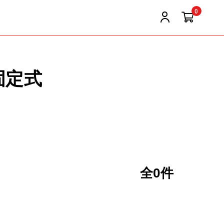
0
固定式
全0件